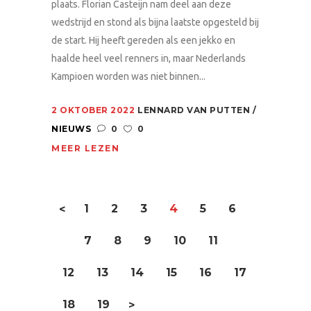
plaats. Florian Casteijn nam deel aan deze
wedstrijd en stond als bijna laatste opgesteld bij
de start. Hij heeft gereden als een jekko en
haalde heel veel renners in, maar Nederlands
Kampioen worden was niet binnen...
2 OKTOBER 2022
LENNARD VAN PUTTEN
NIEUWS
0
0
MEER LEZEN
1
2
3
4
5
6
<
7
8
9
10
11
12
13
14
15
16
17
18
19
>