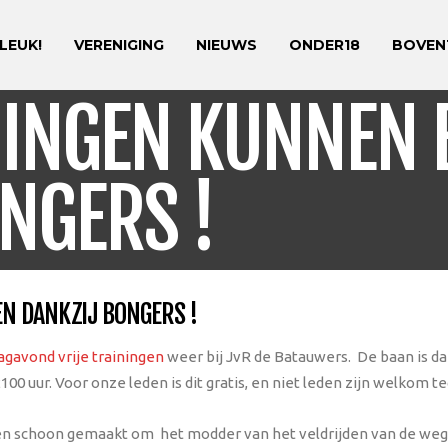
 LEUK!
VERENIGING
NIEUWS
ONDER18
BOVEN
NINGEN KUNNEN
NGERS !
N DANKZIJ BONGERS !
gavond vrije trainingen
weer bij JvR de Batauwers. De baan is da
0 uur. Voor onze leden is dit gratis, en niet leden zijn welkom teg
 schoon gemaakt om het modder van het veldrijden van de weg af t