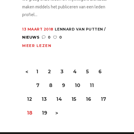
maken middels het publiceren van een leden
profiel...
13 MAART 2018
LENNARD VAN PUTTEN
NIEUWS
0
0
MEER LEZEN
1
2
3
4
5
6
<
7
8
9
10
11
12
13
14
15
16
17
18
19
>