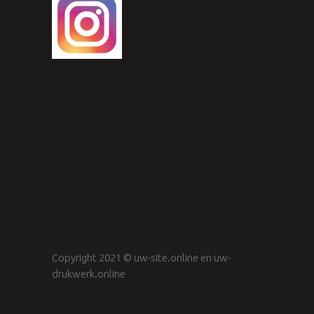
Copyright 2021 ©
uw-site.online
en
uw-
drukwerk.online