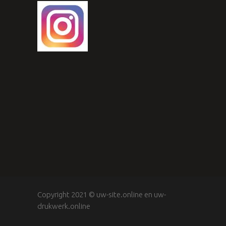
Copyright 2021 ©
uw-site.online
en
uw-
drukwerk.online