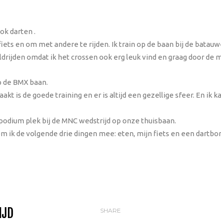
ok darten .
fiets en om met andere te rijden. Ik train op de baan bij de batau
ldrijden omdat ik het crossen ook erg leuk vind en graag door de 
p de BMX baan.
t is de goede training en er is altijd een gezellige sfeer. En ik ka
 podium plek bij de MNC wedstrijd op onze thuisbaan.
ik de volgende drie dingen mee: eten, mijn fiets en een dartbor
IJD
SHARE