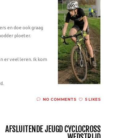
wers en doe ook graag
modder ploeter.
n er veel leren. Ik kom
d.
NO COMMENTS
5 LIKES
AFSLUITENDE JEUGD CYCLOCROSS
WEDSTRIJD