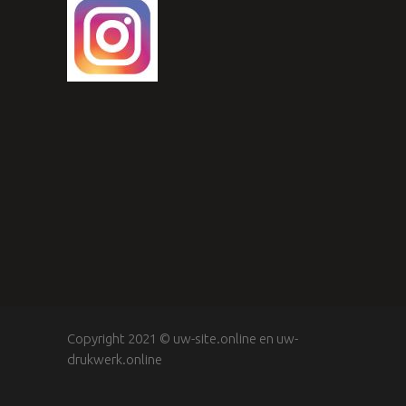
Copyright 2021 ©
uw-site.online
en
uw-
drukwerk.online