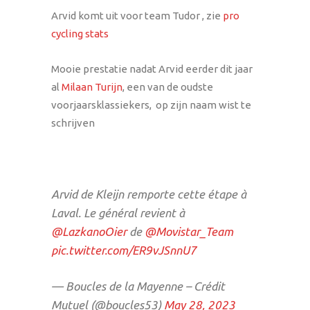
Arvid komt uit voor team Tudor , zie
pro
cycling stats
Mooie prestatie nadat Arvid eerder dit jaar
al
Milaan Turijn
, een van de oudste
voorjaarsklassiekers, op zijn naam wist te
schrijven
Arvid de Kleijn remporte cette étape à
Laval. Le général revient à
@LazkanoOier
de
@Movistar_Team
pic.twitter.com/ER9vJSnnU7
— Boucles de la Mayenne – Crédit
Mutuel (@boucles53)
May 28, 2023