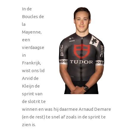
In de
Boucles de
la
Mayenne,
een
vierdaagse
in
Frankrijk,
wist ons lid
Arvid de
Kleijn de
sprint van
de slotrit te
winnen en was hij daarmee Arnaud Demare
(en de rest) te snel af zoals in de sprint te
zien is.