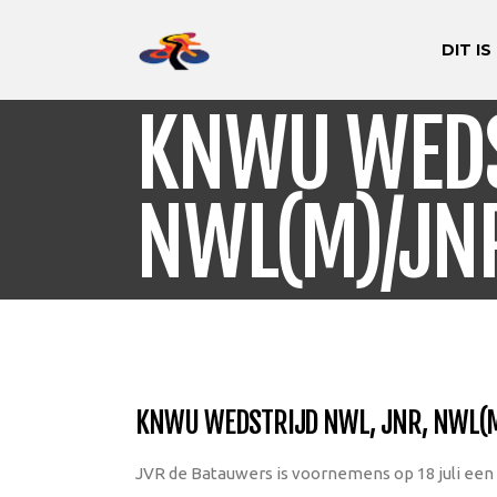
DIT IS
KNWU WEDS
NWL(M)/JN
KNWU WEDSTRIJD NWL, JNR, NWL(M
JVR de Batauwers is voornemens op 18 juli een 