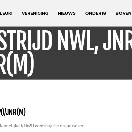
 LEUK!
VERENIGING
NIEUWS
ONDER18
BOVEN
TRIJD NWL, JNR
R(M)
)/JNR(M)
landelijke KNWU wedstrijd te organiseren.