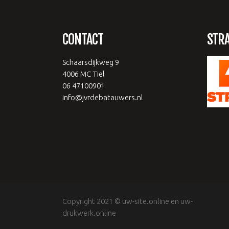
CONTACT
STR
Schaarsdijkweg 9
4006 MC Tiel
06 47100901
info@jvrdebatauwers.nl
Copyright 2021 ©
uw-site.online
en
uw-
drukwerk.online