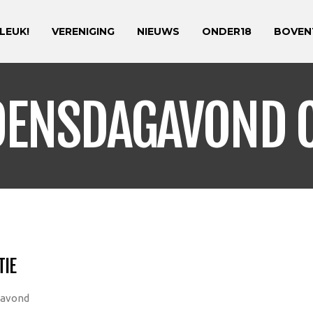
 LEUK!
VERENIGING
NIEUWS
ONDER18
BOVEN
OENSDAGAVOND C
TIE
 avond