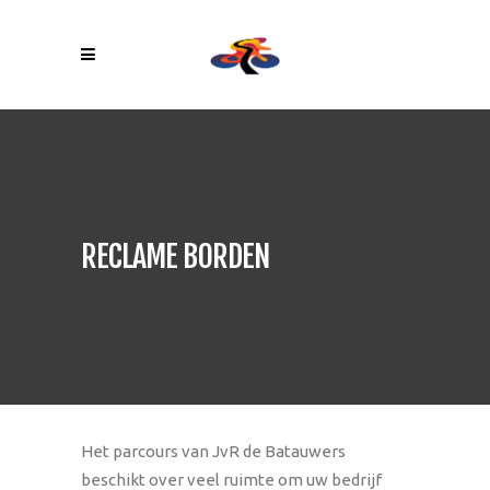
RECLAME BORDEN
Het parcours van JvR de Batauwers
beschikt over veel ruimte om uw bedrijf